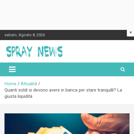
×
Skip
sabato, Agosto 8, 2026
to
content
Spraynews.it
Home
Attualità
Quanti soldi si devono avere in banca per stare tranquilli? La
giusta liquidità