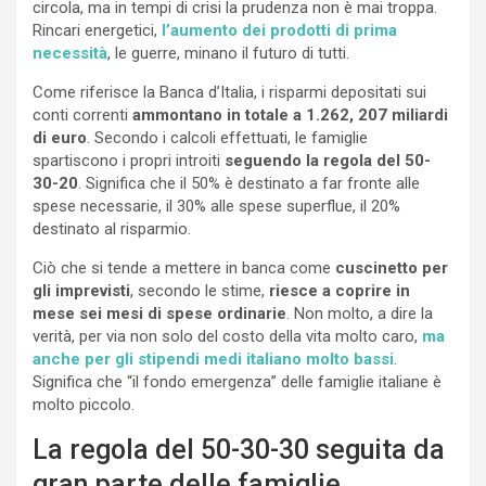
circola, ma in tempi di crisi la prudenza non è mai troppa.
Rincari energetici,
l’aumento dei prodotti di prima
necessità
, le guerre, minano il futuro di tutti.
Come riferisce la Banca d’Italia, i risparmi depositati sui
conti correnti
ammontano in totale a 1.262, 207 miliardi
di euro
. Secondo i calcoli effettuati, le famiglie
spartiscono i propri introiti
seguendo la regola del 50-
30-20
. Significa che il 50% è destinato a far fronte alle
spese necessarie, il 30% alle spese superflue, il 20%
destinato al risparmio.
Ciò che si tende a mettere in banca come
cuscinetto per
gli imprevisti
, secondo le stime,
riesce a coprire in
mese sei mesi di spese ordinarie
. Non molto, a dire la
verità, per via non solo del costo della vita molto caro,
ma
anche per gli stipendi medi italiano molto bassi
.
Significa che “il fondo emergenza” delle famiglie italiane è
molto piccolo.
La regola del 50-30-30 seguita da
gran parte delle famiglie