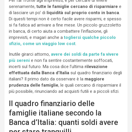
Per far fronte agli imprevisti, e per cercare di vivere
serenamente,
tutte le famiglie cercano di risparmiare
e
di lasciare un po’ di
liquidità sul proprio conto in banca
.
Di questi tempi non è certo facile avere risparmi, e spesso
si fa fatica ad arrivare a fine mese. Un piccolo gruzzoletto
in banca, di certo aiuta a combattere l’inflazione, gli
imprevisti, e magari anche a
togliersi qualche piccolo
sfizio, come un viaggio low cost
.
Inutile girarci attorno,
avere dei soldi da parte fa vivere
più sereni
e non fa sentire costantemente soffocati,
incerti sul futuro. Ma cosa dice l’ultima
rilevazione
effettuata dalla Banca d’Italia
sul quadro finanziario degli
italiani? Il primo dato da osservare è la
maggiore
prudenza delle famiglie
, le quali cercano di risparmiare il
più possibile, rinunciando ad acquisti futili e a piccoli sfizi.
Il quadro finanziario delle
famiglie italiane secondo la
Banca d’Italia: quanti soldi avere
per stare tranquilli