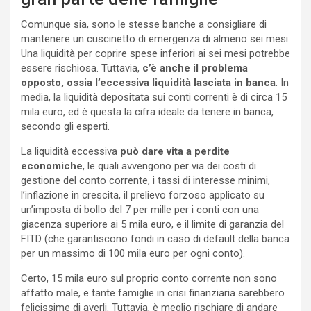
Comunque sia, sono le stesse banche a consigliare di
mantenere un cuscinetto di emergenza di almeno sei mesi.
Una liquidità per coprire spese inferiori ai sei mesi potrebbe
essere rischiosa. Tuttavia,
c’è anche il problema
opposto, ossia l’eccessiva liquidità lasciata in banca
. In
media, la liquidità depositata sui conti correnti è di circa 15
mila euro, ed è questa la cifra ideale da tenere in banca,
secondo gli esperti.
La liquidità eccessiva
può dare vita a perdite
economiche
, le quali avvengono per via dei costi di
gestione del conto corrente, i tassi di interesse minimi,
l’inflazione in crescita, il prelievo forzoso applicato su
un’imposta di bollo del 7 per mille per i conti con una
giacenza superiore ai 5 mila euro, e il limite di garanzia del
FITD (che garantiscono fondi in caso di default della banca
per un massimo di 100 mila euro per ogni conto).
Certo, 15 mila euro sul proprio conto corrente non sono
affatto male, e tante famiglie in crisi finanziaria sarebbero
felicissime di averli. Tuttavia, è meglio rischiare di andare