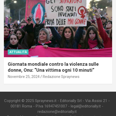
ATTUALITÀ
Giornata mondiale contro la violenza sulle
donne, Onu: “Una vittima ogni 10 minuti”
Novembre 25, 2024
Redazione Spraynews
Copyright © 2025 Spraynews.it - Editorially Srl - Via Assisi 21 -
00181 Roma - P.Iva 16947451007 - legal@editorially.it -
redazione@editorially.it