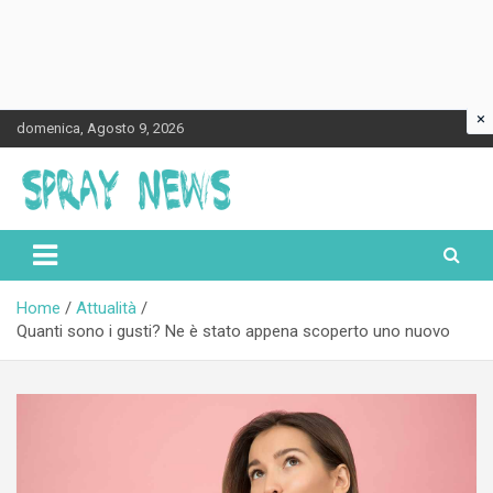
×
Skip
domenica, Agosto 9, 2026
to
content
Spraynews.it
Home
Attualità
Quanti sono i gusti? Ne è stato appena scoperto uno nuovo