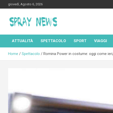
Skip
giovedì, Agosto 6, 2026
to
content
Spraynews.it
ATTUALITÀ
SPETTACOLO
SPORT
VIAGGI
Home
Spettacolo
Romina Power in costume: oggi come ieri