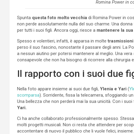
Romina Power in c
Spunta
questa foto molto vecchia
di Romina Power in cos
non perde assolutamente nulla del suo charme. Una donna 
per tutti i suoi figli. Ancora oggi, riesce a
mantenere la sua
Spesso e volentieri, infatti, è apparsa in molte
trasmissioni
perso il suo fascino, nonostante il passare degli anni. La 
a nessun aiutino per potersi mantenere al meglio. Una vera
consapevole che non ha bisogno di ricorrere alla chirurgia e
Il rapporto con i suoi due fig
Nella foto appare insieme ai suoi due figli,
Ylenia e Yari
(
Yl
scomparsa
). Sorridente, fissa la telecamera, sfoggiando un
Una bellezza che non perderà mai la sua unicità. Con i suoi fi
Yari.
Ci ha anche collaborato professionalmente spesso. Stessa c
molti progetti musicali. Non ci resta che attendere per scopr
accontentare di nuovo il pubblico che li vuole felici, insieme.