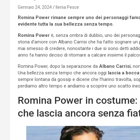
Gennaio 24, 2024
Ilenia Pesce
Romina Power rimane sempre uno dei personaggi famosi p
evidente tutta la sua bellezza senza tempo.
Romina Power
è, senza ombra di dubbio, uno dei personagg
storia d’amore con Albano Carrisi che ha fatto sognare un 
mai smesso di credere, nonostante i due si sono detti addio
anno fa hanno deciso di ritornare a calcare insieme il palc
Romina Power, dopo la separazione da
Albano Carrisi
, no
Una bellezza senza tempo che ancora oggi
lascia a bocca
sempre lontana da gossip e dicerie che l’hanno travolta, sop
perdiamo altro tempo e andiamo a scoprire uno scatto inedit
Romina Power in costume: 
che lascia ancora senza fia