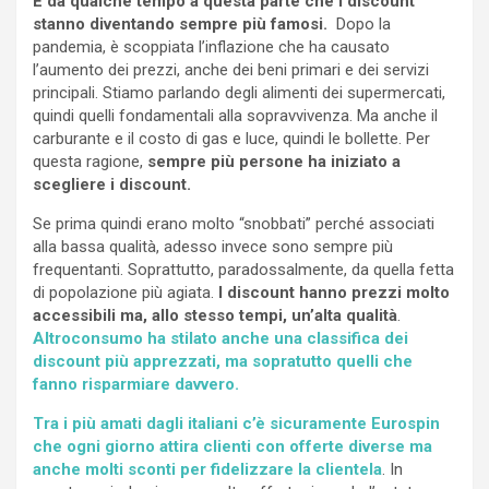
È da qualche tempo a questa parte che i discount
stanno diventando sempre più famosi.
Dopo la
pandemia, è scoppiata l’inflazione che ha causato
l’aumento dei prezzi, anche dei beni primari e dei servizi
principali. Stiamo parlando degli alimenti dei supermercati,
quindi quelli fondamentali alla sopravvivenza. Ma anche il
carburante e il costo di gas e luce, quindi le bollette. Per
questa ragione,
sempre più persone ha iniziato a
scegliere i discount.
Se prima quindi erano molto “snobbati” perché associati
alla bassa qualità, adesso invece sono sempre più
frequentanti. Soprattutto, paradossalmente, da quella fetta
di popolazione più agiata.
I discount hanno prezzi molto
accessibili ma, allo stesso tempi, un’alta qualità
.
Altroconsumo ha stilato anche una classifica dei
discount più apprezzati, ma sopratutto quelli che
fanno risparmiare davvero.
Tra i più amati dagli italiani c’è sicuramente Eurospin
che ogni giorno attira clienti con offerte diverse ma
anche molti sconti per fidelizzare la clientela
. In