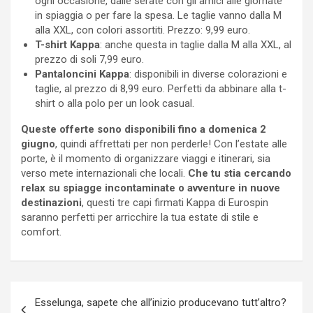
ogni occasione, dalle serate con gli amici alle giornate
in spiaggia o per fare la spesa. Le taglie vanno dalla M
alla XXL, con colori assortiti. Prezzo: 9,99 euro.
T-shirt Kappa
: anche questa in taglie dalla M alla XXL, al
prezzo di soli 7,99 euro.
Pantaloncini Kappa
: disponibili in diverse colorazioni e
taglie, al prezzo di 8,99 euro. Perfetti da abbinare alla t-
shirt o alla polo per un look casual.
Queste offerte sono disponibili fino a domenica 2
giugno
, quindi affrettati per non perderle! Con l’estate alle
porte, è il momento di organizzare viaggi e itinerari, sia
verso mete internazionali che locali.
Che tu stia cercando
relax su spiagge incontaminate o avventure in nuove
destinazioni
, questi tre capi firmati Kappa di Eurospin
saranno perfetti per arricchire la tua estate di stile e
comfort.
Navigazione
Esselunga, sapete che all’inizio producevano tutt’altro?