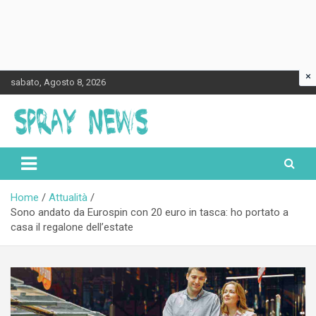
×
Skip
sabato, Agosto 8, 2026
to
content
Spraynews.it
Home
Attualità
Sono andato da Eurospin con 20 euro in tasca: ho portato a
casa il regalone dell’estate