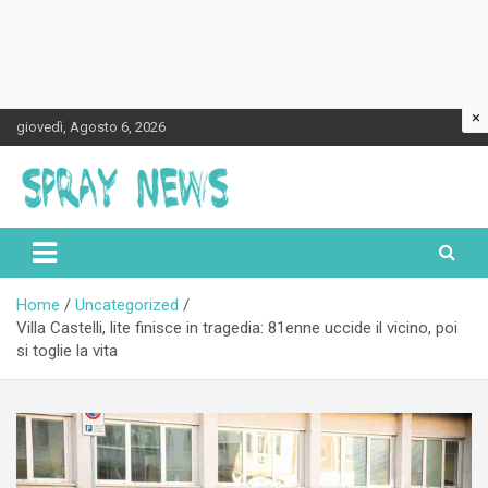
×
Skip
giovedì, Agosto 6, 2026
to
content
Spraynews.it
Home
Uncategorized
Villa Castelli, lite finisce in tragedia: 81enne uccide il vicino, poi
si toglie la vita