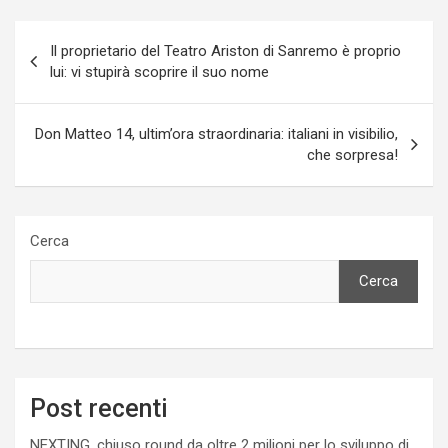
Navigazione
Il proprietario del Teatro Ariston di Sanremo è proprio
articoli
lui: vi stupirà scoprire il suo nome
Don Matteo 14, ultim’ora straordinaria: italiani in visibilio,
che sorpresa!
Cerca
Cerca
Post recenti
NEXTING, chiuso round da oltre 2 milioni per lo sviluppo di