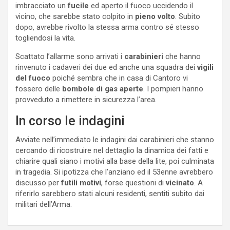
imbracciato un
fucile
ed aperto il fuoco uccidendo il
vicino, che sarebbe stato colpito in
pieno volto
. Subito
dopo, avrebbe rivolto la stessa arma contro sé stesso
togliendosi la vita.
Scattato l’allarme sono arrivati i
carabinieri
che hanno
rinvenuto i cadaveri dei due ed anche una squadra dei
vigili
del fuoco
poiché sembra che in casa di Cantoro vi
fossero delle
bombole di gas aperte
. I pompieri hanno
provveduto a rimettere in sicurezza l’area.
In corso le indagini
Avviate nell’immediato le indagini dai carabinieri che stanno
cercando di ricostruire nel dettaglio la dinamica dei fatti e
chiarire quali siano i motivi alla base della lite, poi culminata
in tragedia. Si ipotizza che l’anziano ed il 53enne avrebbero
discusso per
futili motivi
, forse questioni di
vicinato
. A
riferirlo sarebbero stati alcuni residenti, sentiti subito dai
militari dell’Arma.