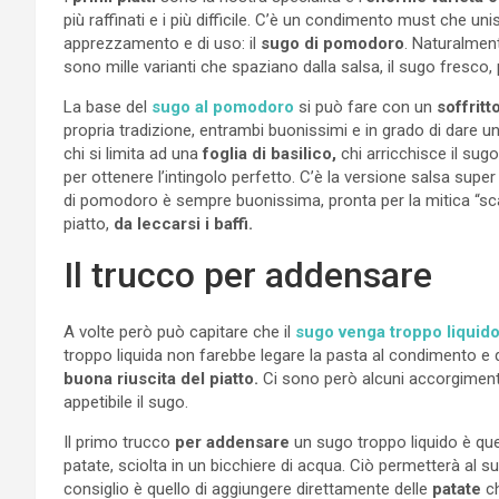
più raffinati e i più difficile. C’è un condimento must che uni
apprezzamento e di uso: il
sugo di pomodoro
. Naturalment
sono mille varianti che spaziano dalla salsa, il sugo fresco
La base del
sugo al pomodoro
si può fare con un
soffritt
propria tradizione, entrambi buonissimi e in grado di dare un
chi si limita ad una
foglia di basilico,
chi arricchisce il sug
per ottenere l’intingolo perfetto. C’è la versione salsa super l
di pomodoro è sempre buonissima, pronta per la mitica “scar
piatto,
da leccarsi i baffi.
Il trucco per addensare
A volte però può capitare che il
sugo venga troppo liquid
troppo liquida non farebbe legare la pasta al condimento e 
buona riuscita del piatto.
Ci sono però alcuni accorgimenti
appetibile il sugo.
Il primo trucco
per addensare
un sugo troppo liquido è que
patate, sciolta in un bicchiere di acqua. Ciò permetterà al s
consiglio è quello di aggiungere direttamente delle
patate
ch