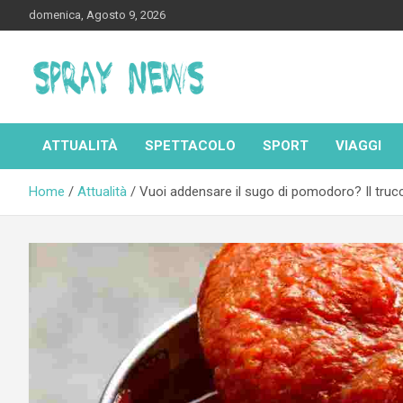
Skip
domenica, Agosto 9, 2026
to
content
Spraynews.it
ATTUALITÀ
SPETTACOLO
SPORT
VIAGGI
Home
Attualità
Vuoi addensare il sugo di pomodoro? Il tru