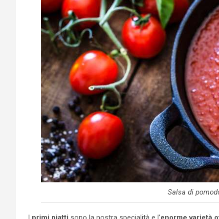
Salsa di pomodo
I
primi piatti
sono la nostra specialità e l’
enorme varietà o