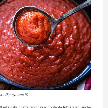
ro (Spraynews.it)
fferta
dalle ricette regionali accontenta tutti i gusti, anche i