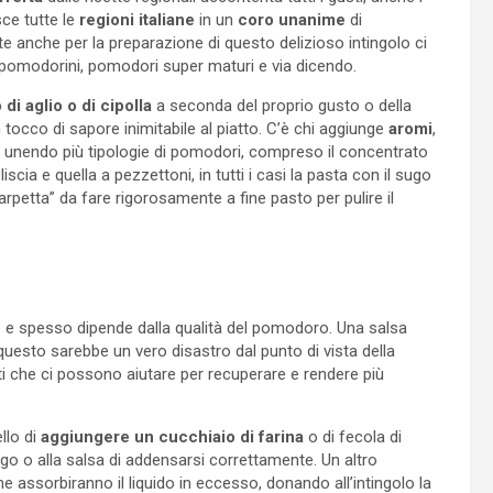
sce tutte le
regioni italiane
in un
coro unanime
di
e anche per la preparazione di questo delizioso intingolo ci
, pomodorini, pomodori super maturi e via dicendo.
o di aglio o di cipolla
a seconda del proprio gusto o della
 tocco di sapore inimitabile al piatto. C’è chi aggiunge
aromi
,
o unendo più tipologie di pomodori, compreso il concentrato
iscia e quella a pezzettoni, in tutti i casi la pasta con il sugo
petta” da fare rigorosamente a fine pasto per pulire il
o
e spesso dipende dalla qualità del pomodoro. Una salsa
questo sarebbe un vero disastro dal punto di vista della
 che ci possono aiutare per recuperare e rendere più
llo di
aggiungere un cucchiaio di farina
o di fecola di
ugo o alla salsa di addensarsi correttamente. Un altro
e assorbiranno il liquido in eccesso, donando all’intingolo la