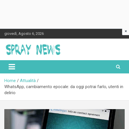
×
Skip
giovedì, Agosto 6, 2026
to
content
Spraynews.it
Home
Attualità
WhatsApp, cambiamento epocale: da oggi potrai farlo, utenti in
delirio