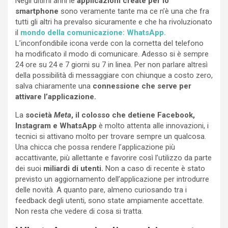
Negli ultimi anni le
applicazioni create per lo
smartphone
sono veramente tante ma ce n’è una che fra
tutti gli altri ha prevalso sicuramente e che ha rivoluzionato
il
mondo della comunicazione: WhatsApp.
L’inconfondibile icona verde con la cornetta del telefono
ha modificato il modo di comunicare. Adesso si è sempre
24 ore su 24 e 7 giorni su 7 in linea. Per non parlare altresì
della possibilità di messaggiare con chiunque a costo zero,
salva chiaramente una
connessione che serve per
attivare l’applicazione.
La
società
Meta
, il colosso che detiene Facebook,
Instagram e WhatsApp
è molto attenta alle innovazioni, i
tecnici si attivano molto per trovare sempre un qualcosa.
Una chicca che possa rendere l’applicazione più
accattivante, più allettante e favorire così l’utilizzo da parte
dei suoi
miliardi di utenti.
Non a caso di recente è stato
previsto un aggiornamento dell’applicazione per introdurre
delle novità. A quanto pare, almeno curiosando tra i
feedback degli utenti, sono state ampiamente accettate.
Non resta che vedere di cosa si tratta.