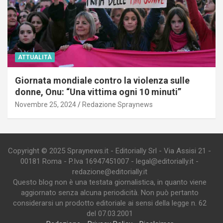
ATTUALITÀ
Giornata mondiale contro la violenza sulle
donne, Onu: “Una vittima ogni 10 minuti”
Novembre 25, 2024
Redazione Spraynews
Copyright © 2025 Spraynews.it - Editorially Srl - Via Assisi 21 -
00181 Roma - P.Iva 16947451007 - legal@editorially.it -
redazione@editorially.it
Questo blog non è una testata giornalistica, in quanto viene
aggiornato senza alcuna periodicità. Non può pertanto
considerarsi un prodotto editoriale ai sensi della legge n. 62
del 07.03.2001