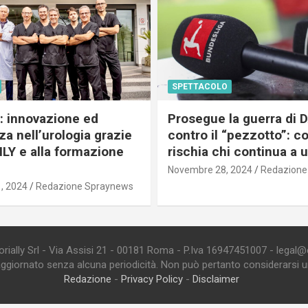
SPETTACOLO
c: innovazione ed
Prosegue la guerra di
a nell’urologia grazie
contro il “pezzotto”: c
ILY e alla formazione
rischia chi continua a 
Novembre 28, 2024
Redazione
, 2024
Redazione Spraynews
ially Srl - Via Assisi 21 - 00181 Roma - P.Iva 16947451007 - legal@edi
aggiornato senza alcuna periodicità. Non può pertanto considerarsi un 
Redazione
-
Privacy Policy
-
Disclaimer