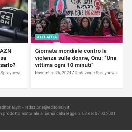
ATTUALITÀ
 DAZN
Giornata mondiale contro la
osa
violenza sulle donne, Onu: “Una
usarlo?
vittima ogni 10 minuti”
 Spraynews
Novembre 25, 2024
Redazione Spraynews
torially.it - redazione@editorially.it
prodotto editoriale ai sensi della legge n. 62 del 07.03.2001