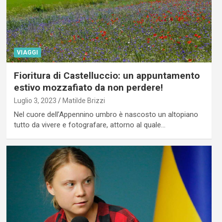
VIAGGI
Fioritura di Castelluccio: un appuntamento
estivo mozzafiato da non perdere!
Luglio 3, 2023
Matilde Brizzi
Nel cuore dell’Appennino umbro è nascosto un altopiano
tutto da vivere e fotografare, attorno al quale…