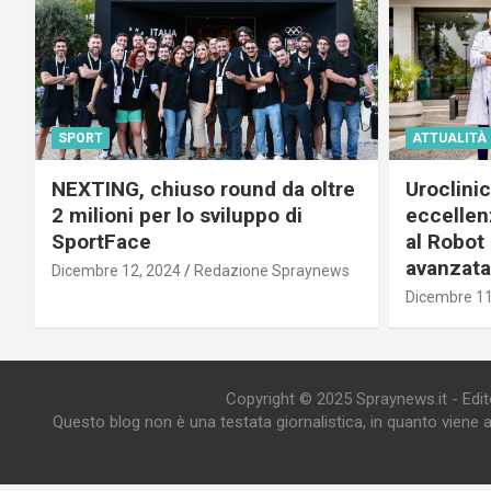
SPORT
ATTUALITÀ
NEXTING, chiuso round da oltre
Uroclini
2 milioni per lo sviluppo di
eccellenz
SportFace
al Robot 
avanzata
Dicembre 12, 2024
Redazione Spraynews
Dicembre 11
Copyright © 2025 Spraynews.it - Editor
Questo blog non è una testata giornalistica, in quanto viene 