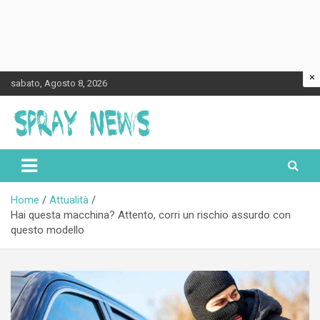
×
Skip
sabato, Agosto 8, 2026
to
content
Spraynews.it
Home
Attualità
Hai questa macchina? Attento, corri un rischio assurdo con
questo modello