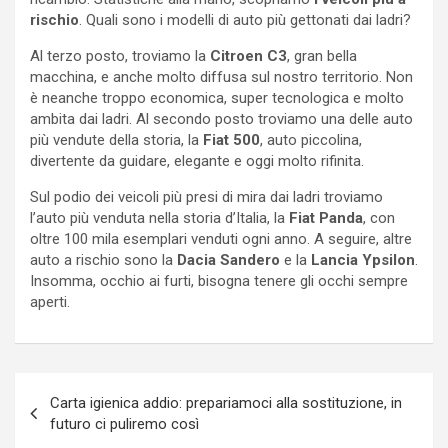
rischio
. Quali sono i modelli di auto più gettonati dai ladri?
Al terzo posto, troviamo la
Citroen C3
, gran bella
macchina, e anche molto diffusa sul nostro territorio. Non
è neanche troppo economica, super tecnologica e molto
ambita dai ladri. Al secondo posto troviamo una delle auto
più vendute della storia, la
Fiat 500
, auto piccolina,
divertente da guidare, elegante e oggi molto rifinita.
Sul podio dei veicoli più presi di mira dai ladri troviamo
l’auto più venduta nella storia d’Italia, la
Fiat Panda
, con
oltre 100 mila esemplari venduti ogni anno. A seguire, altre
auto a rischio sono la
Dacia Sandero
e la
Lancia Ypsilon
.
Insomma, occhio ai furti, bisogna tenere gli occhi sempre
aperti.
Navigazione
Carta igienica addio: prepariamoci alla sostituzione, in
articoli
futuro ci puliremo così