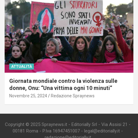
ATTUALITÀ
Giornata mondiale contro la violenza sulle
donne, Onu: “Una vittima ogni 10 minuti”
Novembre 25, 2024
Redazione Spraynews
Copyright © 2025 Spraynews.it - Editorially Srl - Via Assisi 21 -
00181 Roma - P.Iva 16947451007 - legal@editorially.it -
redazione@editorially.it