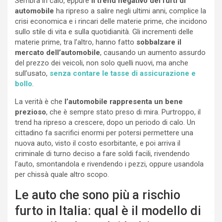
Sembra in calo, eppure
il trend negativo dei furti di
automobile
ha ripreso a salire negli ultimi anni, complice la
crisi economica e i rincari delle materie prime, che incidono
sullo stile di vita e sulla quotidianità. Gli incrementi delle
materie prime, tra l’altro, hanno fatto
sobbalzare il
mercato dell’automobile
, causando un aumento assurdo
del prezzo dei veicoli, non solo quelli nuovi, ma anche
sull’usato,
senza contare le tasse di assicurazione e
bollo
.
La verità è che
l’automobile rappresenta un bene
prezioso
, che è sempre stato preso di mira. Purtroppo, il
trend ha ripreso a crescere, dopo un periodo di calo. Un
cittadino fa sacrifici enormi per potersi permettere una
nuova auto, visto il costo esorbitante, e poi arriva il
criminale di turno deciso a fare soldi facili, rivendendo
l’auto, smontandola e rivendendo i pezzi, oppure usandola
per chissà quale altro scopo.
Le auto che sono più a rischio
furto in Italia: qual è il modello di