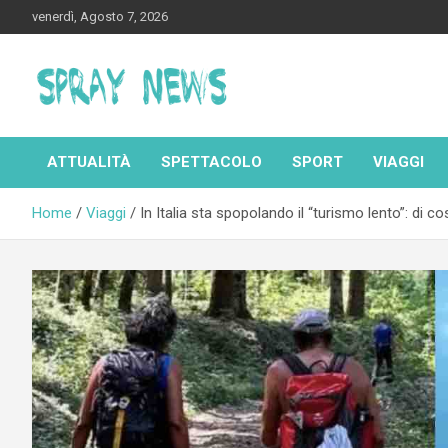
Skip
venerdì, Agosto 7, 2026
to
content
Spraynews.it
ATTUALITÀ
SPETTACOLO
SPORT
VIAGGI
Home
Viaggi
In Italia sta spopolando il “turismo lento”: di co