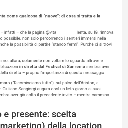
enta come qualcosa di “nuovo”: di cosa si tratta e la
 – infatti – che la pagina @vita________lenta, su IG, rinnova
o possibile, non solo percorrendo i sentieri immersi nella
he la possibilità di partire “stando fermi”. Purché ci si trovi
mmo, allora, solamente non voltare lo sguardo altrove e
bblicazioni
in diretta dal Festival di Sanremo
sembra aver
 della diretta – proprio l’importanza di questo messaggio.
aro (“Ricominciamo tutto”), sul palco dell’Ariston, e
 Giuliano Sangiorgi augura così un lieto giorno ai suoi
sembra aver già colto il precedente invito – mentre cammina
o e presente: scelta
 marketing) della location