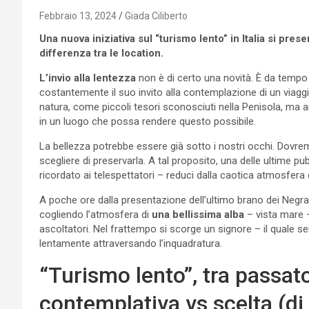
Febbraio 13, 2024
Giada Ciliberto
Una nuova iniziativa sul “turismo lento” in Italia si pres
differenza tra le location.
L’invio alla lentezza
non è di certo una novità. È da tempo
costantemente il suo invito alla contemplazione di un viaggi
natura, come piccoli tesori sconosciuti nella Penisola, ma anc
in un luogo che possa rendere questo possibile.
La bellezza potrebbe essere già sotto i nostri occhi. Dovre
scegliere di preservarla. A tal proposito, una delle ultime pu
ricordato ai telespettatori – reduci dalla caotica atmosfera
A poche ore dalla presentazione dell’ultimo brano dei Negram
cogliendo l’atmosfera di
una bellissima alba
– vista mare –
ascoltatori. Nel frattempo si scorge un signore – il quale 
lentamente attraversando l’inquadratura.
“Turismo lento”, tra passat
contemplativa vs scelta (di