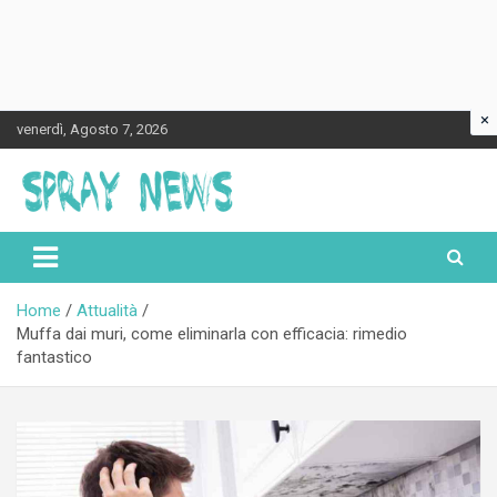
×
Skip
venerdì, Agosto 7, 2026
to
content
Spraynews.it
Home
Attualità
Muffa dai muri, come eliminarla con efficacia: rimedio
fantastico