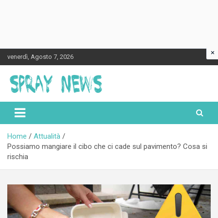
×
Skip
venerdì, Agosto 7, 2026
to
content
Spraynews.it
Home
Attualità
Possiamo mangiare il cibo che ci cade sul pavimento? Cosa si
rischia