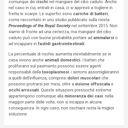
comunque dei
rischi
nel mangiare del cibo caduto. Anche
nel caso in cui, entrati in casa, ci si appresti a togliere in
fretta le scarpe. Le superfici sono
cariche di batteri
,
come raccontato in uno studio pubblicato sulla rivista
Proceedings of the Royal Society
nel settembre 2015. Non
siamo di fronte ad una certezza, ma mangiare del cibo
caduto può con buone probabilità portare ad
ammalarsi
o
ad incappare in
fastidi gastrointestinali
.
La percentuale di rischio aumenta inevitabilmente se in
casa vivono anche
animali domestici
. I batteri che
proliferano sul pavimento possono essere agenti
responsabili della
toxoplasmosi
: i sintomi assomiglieranno
a quelli dell’influenza, compresi
dolori muscolari
che
possono protrarsi per mesi, oltre a
visione offuscata
e
occhi arrossati
. Queste situazioni pressoché estreme
appartengono comunque alla
minoranza dei casi
: nella
maggior parte delle volte, non si incappa in alcuna
conseguenza. In ogni caso, non rischiare resta la miglior
soluzione.