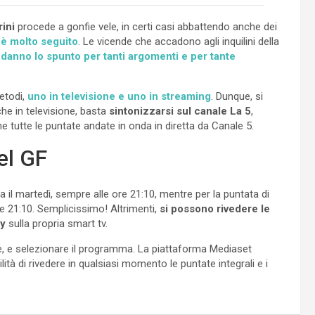
ini
procede a gonfie vele, in certi casi abbattendo anche dei
 è molto seguito
. Le vicende che accadono agli inquilini della
,
danno lo spunto per tanti argomenti e per tante
etodi,
uno in televisione e uno in streaming
. Dunque, si
che in televisione, basta
sintonizzarsi sul canale La 5
,
one tutte le puntate andate in onda in diretta da Canale 5.
el GF
ca il martedì, sempre alle ore 21:10, mentre per la puntata di
re 21:10. Semplicissimo! Altrimenti,
si possono rivedere le
ty
sulla propria smart tv.
ne, e selezionare il programma. La piattaforma Mediaset
ilità di rivedere in qualsiasi momento le puntate integrali e i