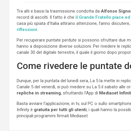
Tra alti e bassi la trasmissione condotta da
Alfonso Signor
record di ascolti. Il fatto è che
il Grande Fratello piace ed
casa più spiata d’Italia attirano attenzione, fanno discutere
riflessioni
.
Per recuperare puntate perdute si possono sfruttare due m
hanno a disposizione diverse soluzioni. Per rivedere le repli
canale 30 del digitale terrestre, il quale il giorno dopo prop
Come rivedere le puntate d
Dunque, per la puntata del lunedì sera, La 5 la mette in repli
Canale 5 del venerdì, si può rivedere su La 5 il sabato alle o
repliche in streaming
, sfruttando l’App di
Mediaset Infini
Basta avviare l’applicazione, in tv, sul PC o sullo smartpho
Infinity è
gratuita per tutti gli utenti
, i quali hanno la possib
principali programmi firmati Mediaset.