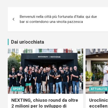
Navigazione
Benvenuti nella città più fortunata d’Italia: qui due
articoli
bar si contendono una vincita pazzesca
Dai un'occhiata
SPORT
ATTUALITÀ
NEXTING, chiuso round da oltre
Uroclini
2 milioni per lo sviluppo di
eccellenz