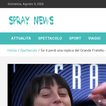
Skip
domenica, Agosto 9, 2026
to
content
Spraynews.it
ATTUALITÀ
SPETTACOLO
SPORT
VIAGGI
Home
Spettacolo
Se ti perdi una replica del Grande Fratello