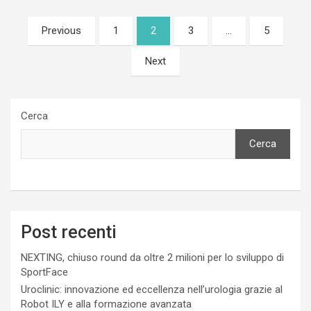
Paginazione
Previous
1
2
3
…
5
degli
Next
articoli
Cerca
Cerca
Post recenti
NEXTING, chiuso round da oltre 2 milioni per lo sviluppo di
SportFace
Uroclinic: innovazione ed eccellenza nell’urologia grazie al
Robot ILY e alla formazione avanzata