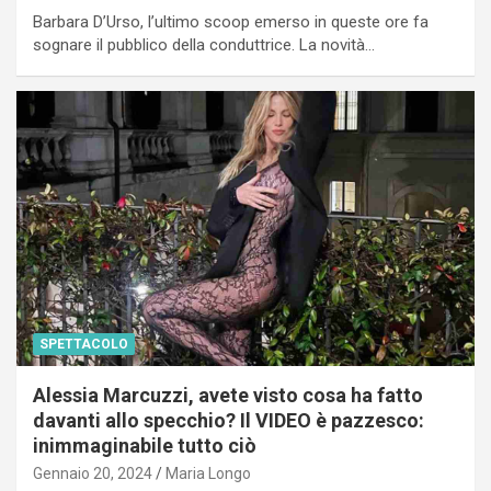
Barbara D’Urso, l’ultimo scoop emerso in queste ore fa
sognare il pubblico della conduttrice. La novità…
SPETTACOLO
Alessia Marcuzzi, avete visto cosa ha fatto
davanti allo specchio? Il VIDEO è pazzesco:
inimmaginabile tutto ciò
Gennaio 20, 2024
Maria Longo