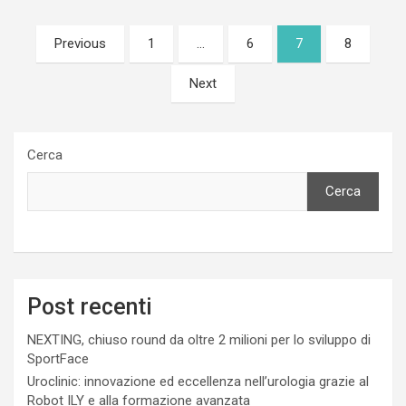
Paginazione
Previous
1
…
6
7
8
degli
Next
articoli
Cerca
Cerca
Post recenti
NEXTING, chiuso round da oltre 2 milioni per lo sviluppo di
SportFace
Uroclinic: innovazione ed eccellenza nell’urologia grazie al
Robot ILY e alla formazione avanzata