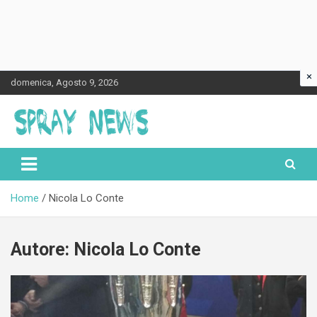
×
Skip
domenica, Agosto 9, 2026
to
content
Spraynews.it
Home
Nicola Lo Conte
Autore:
Nicola Lo Conte