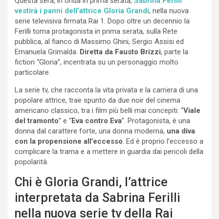
Questa sera, in onda in prima serata,
Sabrina Ferilli
vestirà i panni dell’attrice Gloria Grandi
, nella nuova
serie televisiva firmata Rai 1. Dopo oltre un decennio la
Ferilli torna protagonista in prima serata, sulla Rete
pubblica, al fianco di Massimo Ghini, Sergio Assisi ed
Emanuela Grimalda.
Diretta da Fausto Brizzi
, parte la
fiction “Gloria”, incentrata su un personaggio molto
particolare.
La serie tv, che racconta la vita privata e la carriera di una
popolare attrice, trae spunto da due noir del cinema
americano classico, tra i film più belli mai concepiti: “
Viale
del tramonto
” e “
Eva contro Eva
”. Protagonista, è una
donna dal carattere forte, una donna moderna,
una diva
con la propensione all’eccesso
. Ed è proprio l’eccesso a
complicare la trama e a mettere in guardia dai pericoli della
popolarità.
Chi è Gloria Grandi, l’attrice
interpretata da Sabrina Ferilli
nella nuova serie tv della Rai