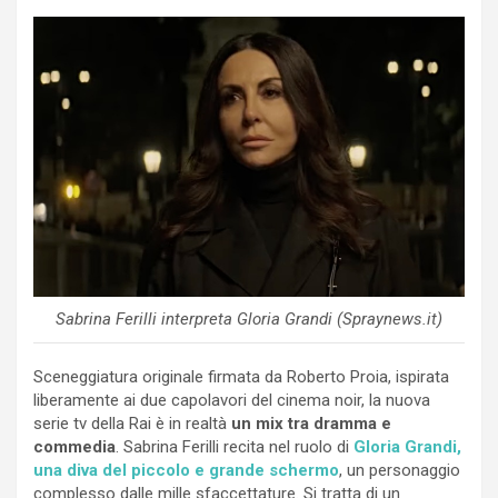
Sabrina Ferilli interpreta Gloria Grandi (Spraynews.it)
Sceneggiatura originale firmata da Roberto Proia, ispirata
liberamente ai due capolavori del cinema noir, la nuova
serie tv della Rai è in realtà
un mix tra dramma e
commedia
. Sabrina Ferilli recita nel ruolo di
Gloria Grandi,
una diva del piccolo e grande schermo
, un personaggio
complesso dalle mille sfaccettature. Si tratta di un