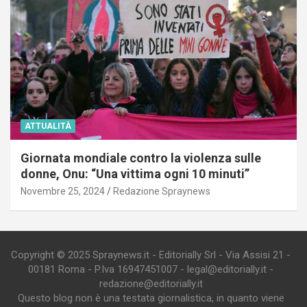
ATTUALITÀ
Giornata mondiale contro la violenza sulle
donne, Onu: “Una vittima ogni 10 minuti”
Novembre 25, 2024
Redazione Spraynews
Copyright © 2025 Spraynews.it - Editorially Srl - Via Assisi 21 -
00181 Roma - P.Iva 16947451007 - legal@editorially.it -
redazione@editorially.it
Questo blog non è una testata giornalistica, in quanto viene