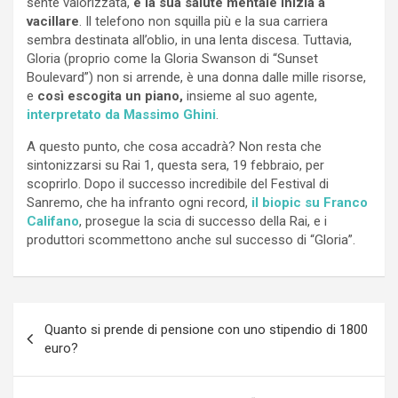
sente valorizzata,
e la sua salute mentale inizia a
vacillare
. Il telefono non squilla più e la sua carriera
sembra destinata all’oblio, in una lenta discesa. Tuttavia,
Gloria (proprio come la Gloria Swanson di “Sunset
Boulevard”) non si arrende, è una donna dalle mille risorse,
e
così escogita un piano,
insieme al suo agente,
interpretato da Massimo Ghini
.
A questo punto, che cosa accadrà? Non resta che
sintonizzarsi su Rai 1, questa sera, 19 febbraio, per
scoprirlo. Dopo il successo incredibile del Festival di
Sanremo, che ha infranto ogni record,
il biopic su Franco
Califano
, prosegue la scia di successo della Rai, e i
produttori scommettono anche sul successo di “Gloria”.
Navigazione
Quanto si prende di pensione con uno stipendio di 1800
articoli
euro?