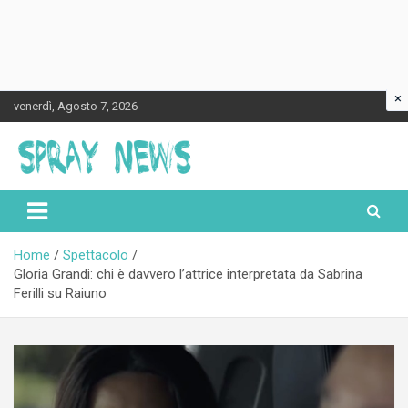
×
Skip
venerdì, Agosto 7, 2026
to
content
Spraynews.it
Home
Spettacolo
Gloria Grandi: chi è davvero l’attrice interpretata da Sabrina
Ferilli su Raiuno